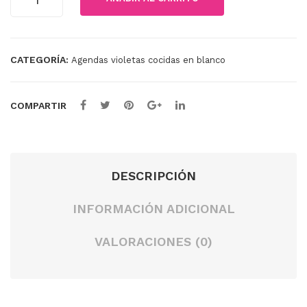
bla
en
Violeta
Cosida
nco
bla
en
to
nco
blanco
CATEGORÍA:
Agendas violetas cocidas en blanco
ma
ver
celeste
te
de
cantidad
COMPARTIR
DESCRIPCIÓN
INFORMACIÓN ADICIONAL
VALORACIONES (0)