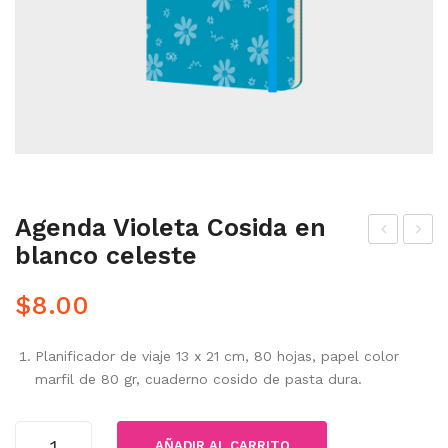
Agenda Violeta Cosida en
blanco celeste
gen
gen
da
da
$
8.00
Viol
deg
eta
rad
Planificador de viaje 13 x 21 cm, 80 hojas, papel color
Cos
e
marfil de 80 gr, cuaderno cosido de pasta dura.
ida
cosi
en
da
Agenda
AÑADIR AL CARRITO