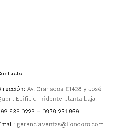
Contacto
Dirección:
Av. Granados E1428 y José
ueri.
Edificio Tridente planta baja.
099 836 0228 – 0979 251 859
Email:
gerencia.ventas@liondoro.com